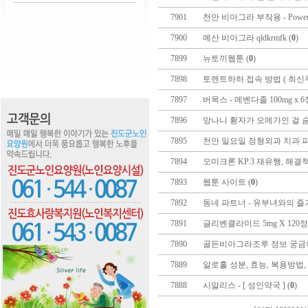
7901
천안 비아그라 부작용 - Power 
7900
예산 비아그라 qldkrmfk (
0
)
7899
뉴토끼웹툰 (
0
)
7898
토렌트하하 접속 방법 ( 최신주
7897
버목스 - 메벤다졸 100mg x 6
7896
망나니 황자가 오메가인 걸 숨김
7895
천안 일요일 정형외과 치과 피
7894
오미크론 KP.3 재유행, 해결책
7893
웹툰 사이트 (
0
)
7892
동네 파트너 - 유부녀와의 즐거
7891
글리벤클라미드 5mg X 120정
7890
골든비아그라조루 정보 궁금하
7889
알로홀 성분, 효능, 복용방법,
7888
시알리스 - [ 성인약국 ] (
0
)