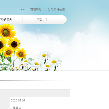
Home
알림마당
찾아오시는길
2026-03-20
15818명