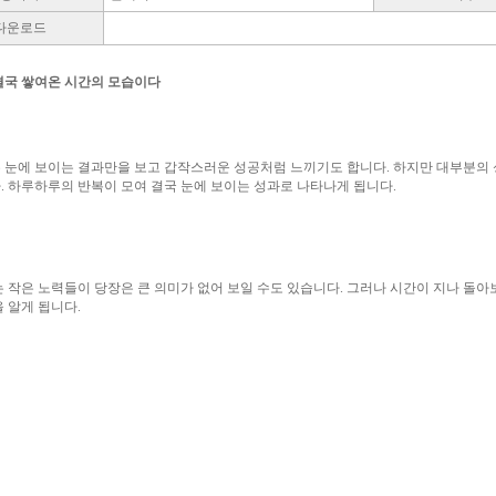
다운로드
결국 쌓여온 시간의 모습이다
 눈에 보이는 결과만을 보고 갑작스러운 성공처럼 느끼기도 합니다. 하지만 대부분의 
. 하루하루의 반복이 모여 결국 눈에 보이는 성과로 나타나게 됩니다.
는 작은 노력들이 당장은 큰 의미가 없어 보일 수도 있습니다. 그러나 시간이 지나 돌
 알게 됩니다.