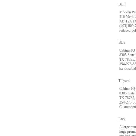
Blunt
Modern Pur
416 Meridi
AB T2A 1X
(403) 800-
reduced pol
Blue
Cabinet IQ
8305 State
TX 78735, 
254-275-5
handcrafte
Tillyard
Cabinet IQ
8305 State
TX 78735, 
254-275-5
Customopt
Lacy
A large num
huge promo 