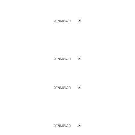
2026-06-20
2026-06-20
2026-06-20
2026-06-20