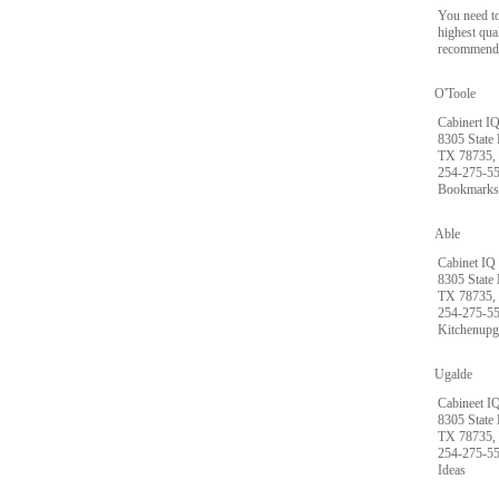
You need to 
highest qua
recommend t
O'Toole
Cabinert I
8305 State
TX 78735, 
254-275-5
Bookmark
Able
Cabinet IQ
8305 State
TX 78735, 
254-275-5
Kitchenup
Ugalde
Cabineet I
8305 State
TX 78735, 
254-275-5
Ideas