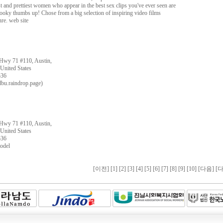
t and prettiest women who appear in the best sex clips you've ever seen are
ooky thumbs up! Chose from a big selection of inspiring video films
nre. web site
 Hwy 71 #110, Austin,
United States
536
dbu.raindrop.page)
 Hwy 71 #110, Austin,
United States
536
model
[이전]
[1]
[2]
[3]
[4]
[5]
[6]
[7]
[8]
[9]
[10]
[다음]
[다