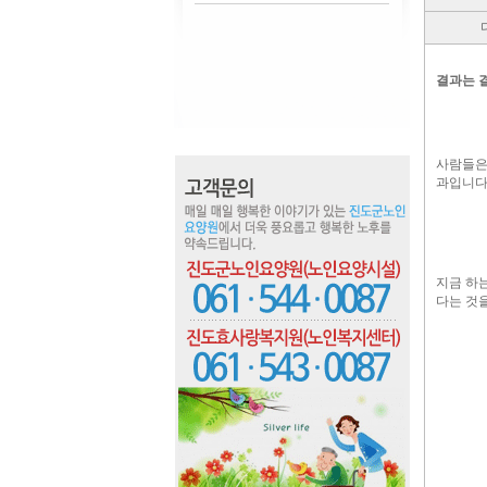
결과는 
사람들은
과입니다
지금 하
다는 것을