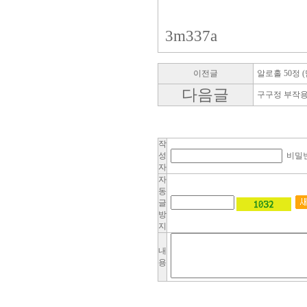
3m337a
이전글
알로홀 50정 
다음글
구구정 부작용
작
성
비밀
자
자
동
글
방
지
내
용