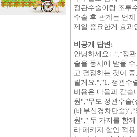
정관수술이랑 조루수
수술 후 관계는 언
제일 중요한게 효과
비공개 답변:
안녕하세요! .","정
술을 동시에 받을 수
고 결정하는 것이 중요
릴게요.","1. 정관
비용은 다음과 같습니다
원","무도 정관수술(절
(배부신경차단술)","약
원"," 두 가지를 함께
라 패키지 할인 적용 