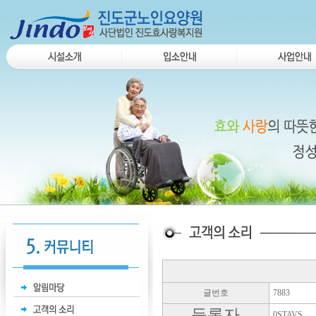
글번호
7883
등록자
0STAVS