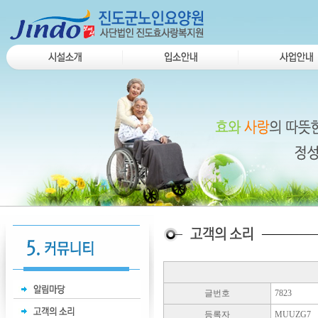
글번호
7823
등록자
MUUZG7