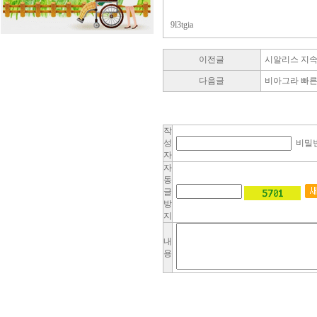
9l3tgia
이전글
시알리스 지
다음글
비아그라 빠른배
작
성
비밀
자
자
동
글
방
지
내
용