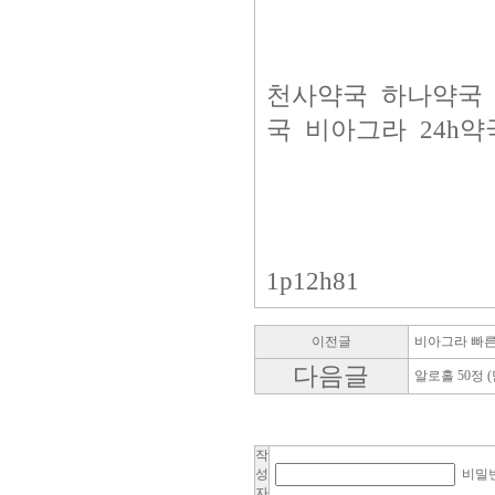
천사약국
하나약국
국
비아그라
24h약
1p12h81
이전글
비아그라 빠른배
다음글
알로홀 50정 
작
성
비밀
자