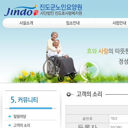
글번호
7821
등록자
NV5I81