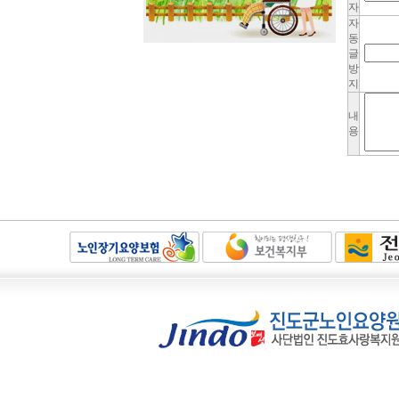
자
자
동
글
방
지
내
용