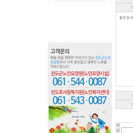
좋은정보
작
성