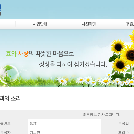
좋은정보 감사드립니다.
글번호
1978
등록일
등록자
김보연
조회수