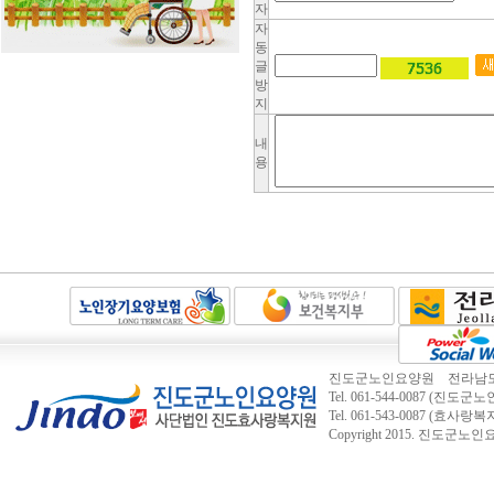
자
자
동
글
방
지
내
용
진도군노인요양원 전라남도 진도
Tel. 061-544-0087 (진도군노인
Tel. 061-543-0087 (효사랑
Copyright 2015.
진도군노인